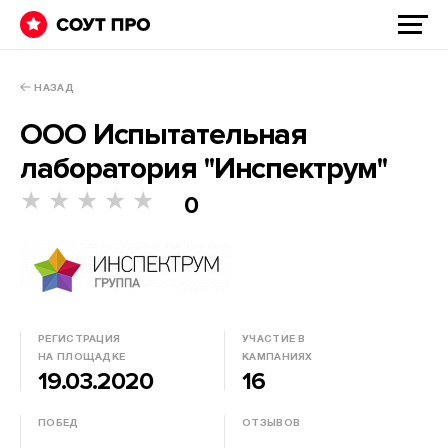
НАЗАД
ООО Испытательная
лаборатория "Инспектрум"
★
★
★
★
★
★
★
★
★
★
0
РЕГИСТРАЦИЯ
УЧАСТИЕ В
НА ПЛОЩАДКЕ
КАМПАНИЯХ
19.03.2020
16
ПОБЕД
ОТЗЫВОВ