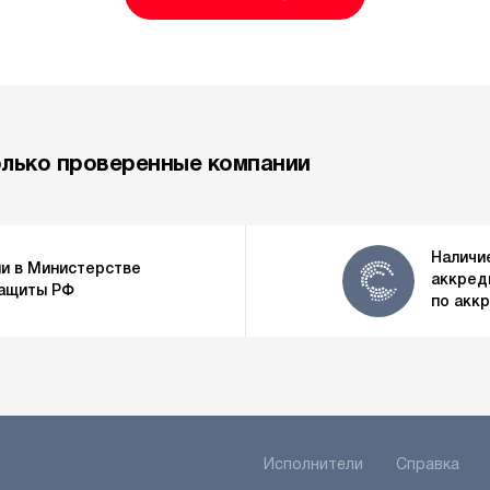
олько проверенные компании
Наличи
и в Министерстве
аккред
защиты РФ
по акк
Исполнители
Справка